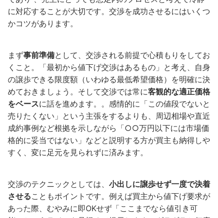
に対応することが大切です。交渉を成功させるにはいくつ
かコツがあります。
まず
事前準備
として、交渉される前提で心積もりをしてお
くこと。「最初から値下げ交渉はあるもの」と考え、自身
の譲歩できる限度額（いわゆる最低希望価格）を明確に決
めておきましょう。そして交渉では常に
客観的な適正価格
をベース
に話を進めます。。感情的に「この値段でないと
売りたくない」という主張をするよりも、周辺相場や直近
成約事例など根拠を示しながら「○○万円以下には市場価
格的に妥当ではない」などと説明する方が買主も納得しや
すく、変に足元を見られずに済みます。
交渉のテクニックとしては、
小出しに譲歩せず一度で決着
させる
こともポイントです。例えば買主から値下げ要求が
あった際、むやみに即OKせず「ここまでなら値引き可