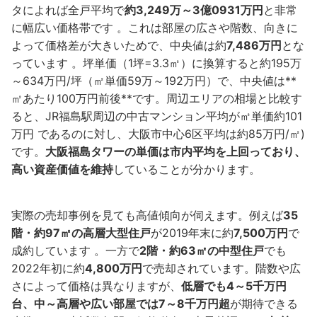
タによれば全戸平均で
約3,249万～3億0931万円
と非常
に幅広い価格帯です 。これは部屋の広さや階数、向きに
よって価格差が大きいためで、中央値は約
7,486万円
とな
っています 。坪単価（1坪=3.3㎡）に換算すると約195万
～634万円/坪（㎡単価59万～192万円）で、中央値は**
㎡あたり100万円前後**です。周辺エリアの相場と比較す
ると、JR福島駅周辺の中古マンション平均が㎡単価約101
万円 であるのに対し、大阪市中心6区平均は約85万円/㎡)
です。
大阪福島タワーの単価は市内平均を上回っており、
高い資産価値を維持
していることが分かります。
実際の売却事例を見ても高値傾向が伺えます。例えば
35
階・約97㎡の高層大型住戸
が2019年末に約
7,500万円
で
成約しています 。一方で
2階・約63㎡の中型住戸
でも
2022年初に約
4,800万円
で売却されています。階数や広
さによって価格は異なりますが、
低層でも4～5千万円
台、中～高層や広い部屋では7～8千万円超
が期待できる