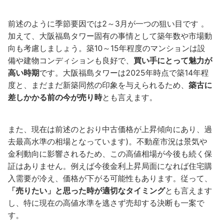
前述のように季節要因では2～3月が一つの狙い目です 。
加えて、大阪福島タワー固有の事情として築年数や市場動
向も考慮しましょう。築10～15年程度のマンションは設
備や建物コンディションも良好で、
買い手にとって魅力が
高い時期
です。大阪福島タワーは2025年時点で築14年程
度と、まだまだ新築同然の印象を与えられるため、
築古に
差しかかる前の今が売り時
とも言えます。
また、現在は前述のとおり中古価格が上昇傾向にあり、過
去最高水準の相場となっています)。不動産市況は景気や
金利動向に影響されるため、この高値相場が今後も続く保
証はありません。例えば今後金利上昇局面になれば住宅購
入需要が冷え、価格が下がる可能性もあります。従って、
「売りたい」と思った時が適切なタイミング
とも言えます
し、特に現在の高値水準を逃さず売却する決断も一案で
す。