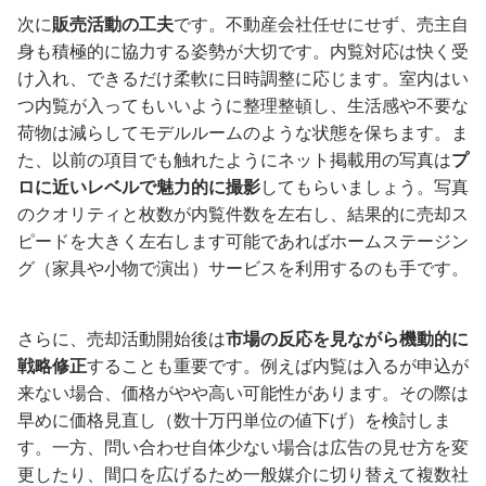
次に
販売活動の工夫
です。不動産会社任せにせず、売主自
身も積極的に協力する姿勢が大切です。内覧対応は快く受
け入れ、できるだけ柔軟に日時調整に応じます。室内はい
つ内覧が入ってもいいように整理整頓し、生活感や不要な
荷物は減らしてモデルルームのような状態を保ちます。ま
た、以前の項目でも触れたようにネット掲載用の写真は
プ
ロに近いレベルで魅力的に撮影
してもらいましょう。写真
のクオリティと枚数が内覧件数を左右し、結果的に売却ス
ピードを大きく左右します可能であればホームステージン
グ（家具や小物で演出）サービスを利用するのも手です。
さらに、売却活動開始後は
市場の反応を見ながら機動的に
戦略修正
することも重要です。例えば内覧は入るが申込が
来ない場合、価格がやや高い可能性があります。その際は
早めに価格見直し（数十万円単位の値下げ）を検討しま
す。一方、問い合わせ自体少ない場合は広告の見せ方を変
更したり、間口を広げるため一般媒介に切り替えて複数社