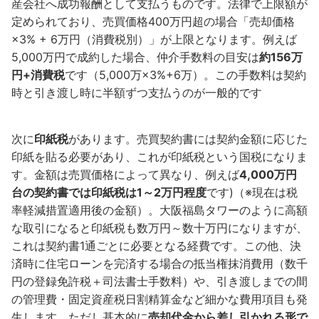
産会社へ成功報酬として支払うものです。法律で上限額が
定められており、売買価格400万円超の場合「売却価格
×3% + 6万円（消費税別）」が上限となります。例えば
5,000万円で成約した場合、仲介手数料の目安は
約156万
円+消費税
です（5,000万×3%+6万）。この手数料は契約
時と引き渡し時に半額ずつ支払うのが一般的です
次に
印紙税
があります。売買契約書には契約金額に応じた
印紙を貼る必要があり、これが印紙税という国税になりま
す。金額は売買価格によって異なり、例えば
4,000万円
台の契約書では印紙税は1～2万円程度
です)（※現在は税
率軽減措置適用後の金額）。大阪福島タワーのように高額
な取引になると印紙税も数万円～数十万円になりますが、
これは契約書1通ごとに必要となる経費です。この他、決
済時に住宅ローンを完済する場合の抵当権抹消費用（数千
円の登録免許税＋司法書士手数料）や、引き渡しまでの間
の管理費・固定資産税日割精算金など細かな費用項目も発
生します。ただし基本的に
売却代金から差し引かれる形で