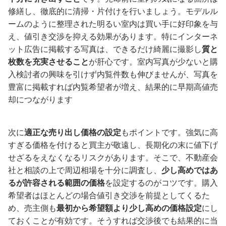
修繕し、徹底的に清掃・片付けを行いましょう。モデルル
ームのように整理された明るい室内は買い手に好印象を与
え、値引き交渉を抑える効果があります。特にインターネ
ット広告に掲載する写真は、できるだけ綺麗に撮影し
質と
枚数を充実させること
が肝心です。室内写真が少ないと購
入検討者の興味を引けず内覧件数も伸びませんが、写真を
豊富に掲載すれば内覧希望者が増え、結果的に早期高値売
却につながります
次に
適正な売り出し価格の設定
もポイントです。強気に高
すぎる価格を付けると買主が敬遠し、長期化の末に値下げ
せざるをえなくなるリスクがあります。そこで、不動産会
社と相談の上で周辺相場を十分に調査し、
少し高めではあ
るが許容される範囲の価格
を設定するのがコツです。購入
希望者はほとんどの場合値引き交渉を前提としてくるた
め、売主側も
最初から希望額より少し高めの価格設定
にし
ておくことが有効です。そうすれば交渉後でも結果的に当