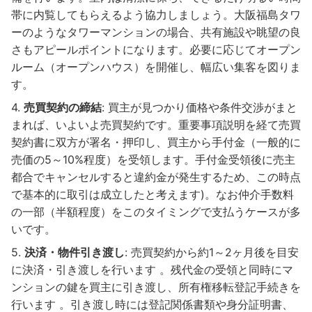
帯に内覧してもらえるよう協力しましょう。大阪福島タワ
ーのようなタワーマンションの場合、共有施設や眺望の良
さもアピールポイントになります。必要に応じてオープン
ルーム（オープンハウス）を開催し、幅広い集客を図りま
す。
売買契約の締結
: 買主が見つかり価格や条件交渉がまと
まれば、いよいよ売買契約です。重要事項説明を経て売買
契約書に双方が署名・押印し、買主から手付金（一般的に
売価の5～10%程度）を受領します。手付金受領後に売主
都合でキャンセルすると違約金が発生するため、この時点
で基本的に取引は成立したと考えます)。なお仲介手数料
の一部（半額程度）をこのタイミングで支払うケースが多
いです。
決済・物件引き渡し
: 売買契約から約1～2ヶ月後を目安
に決済・引き渡しを行います 。残代金の受領と同時にマ
ンションの鍵を買主に引き渡し、所有権移転登記手続きを
行います 。引き渡し時には登記関係書類や身分証明書、