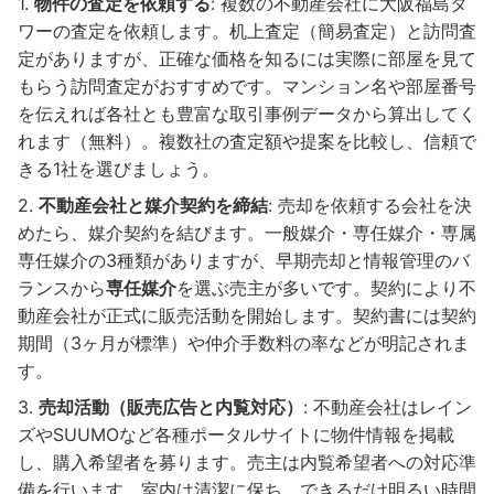
物件の査定を依頼する
: 複数の不動産会社に大阪福島タ
ワーの査定を依頼します。机上査定（簡易査定）と訪問査
定がありますが、正確な価格を知るには実際に部屋を見て
もらう訪問査定がおすすめです。マンション名や部屋番号
を伝えれば各社とも豊富な取引事例データから算出してく
れます（無料）。複数社の査定額や提案を比較し、信頼で
きる1社を選びましょう。
不動産会社と媒介契約を締結
: 売却を依頼する会社を決
めたら、媒介契約を結びます。一般媒介・専任媒介・専属
専任媒介の3種類がありますが、早期売却と情報管理のバ
ランスから
専任媒介
を選ぶ売主が多いです。契約により不
動産会社が正式に販売活動を開始します。契約書には契約
期間（3ヶ月が標準）や仲介手数料の率などが明記されま
す。
売却活動（販売広告と内覧対応）
: 不動産会社はレイン
ズやSUUMOなど各種ポータルサイトに物件情報を掲載
し、購入希望者を募ります。売主は内覧希望者への対応準
備を行います。室内は清潔に保ち、できるだけ明るい時間