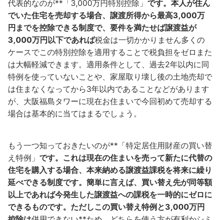
代表的なのが**「3,000万円特別控除」
です。本人が住ん
でいた住宅を売却する場合、譲渡所得から最高3,000万
円までを控除できる制度で、要件を満たせば譲渡益が
3,000万円以下であれば
税金は一切かかりません多くの
ケースでこの特別控除を適用することで税負担をゼロまた
は大幅軽減できます。適用条件として、過去2年以内に同
特例を使っていないことや、家屋取り壊し後の土地売却で
は住まなくなってから3年以内であることなどがあります
が、大阪福島タワーに現在お住まいで今回初めて売却する
場合は基本的に当てはまるでしょう。
もう一つ知っておきたいのが**「特定居住用財産の買い替
え特例」
です。これは現在の住まいを売って新たに代替の
住宅を購入する場合、本来納める譲渡益課税を将来に繰り
延べできる制度です。簡単に言えば、買い替え先が同等額
以上であれば今発生した譲渡益への課税を一時的にゼロに
できるものです。ただしこの買い替え特例と3,000万円
控除は
併用できない**ため、どちらを使う方が有利かシミ