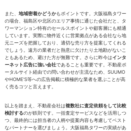
また、
地域密着かどうか
もポイントです。大阪福島タワー
の場合、福島区や北区のエリア事情に通じた会社だと、タ
ワーマンション特有のセールスポイントや顧客層にも精通
しています。実際に物件近くに営業拠点がある会社なら地
元ニーズを把握しており、適切な売り方を提案してくれる
でしょう。遠方の業者だと熱意に欠けたり土地勘がないこ
ともあるため、避けた方が無難です。さらに昨今は
インタ
ーネット広告に強い会社
であることも重要です。不動産ポ
ータルサイト経由での問い合わせが主流なため、SUUMO
やHOME’S等への広告掲載に積極的な業者を選ぶことが高
く売るコツと言えます。
以上を踏まえ、不動産会社は
複数社に査定依頼をして比較
検討する
のが鉄則です。一括査定サービスなどを活用しつ
つ、最終的には担当者の人柄や提案内容も考慮してベスト
なパートナーを選びましょう。大阪福島タワーの実績があ