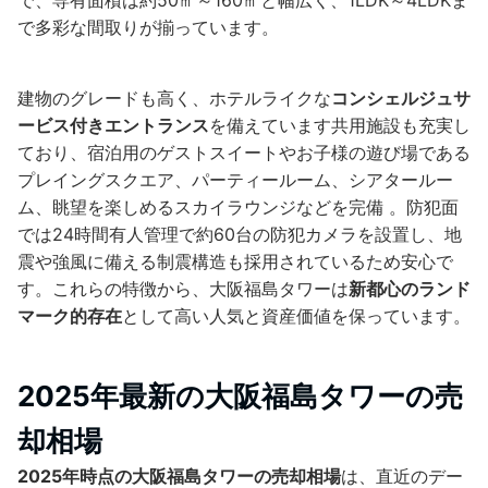
で、専有面積は約50㎡～160㎡と幅広く、1LDK～4LDKま
で多彩な間取りが揃っています。
建物のグレードも高く、ホテルライクな
コンシェルジュサ
ービス付きエントランス
を備えています共用施設も充実し
ており、宿泊用のゲストスイートやお子様の遊び場である
プレイングスクエア、パーティールーム、シアタールー
ム、眺望を楽しめるスカイラウンジなどを完備 。防犯面
では24時間有人管理で約60台の防犯カメラを設置し、地
震や強風に備える制震構造も採用されているため安心で
す。これらの特徴から、大阪福島タワーは
新都心のランド
マーク的存在
として高い人気と資産価値を保っています。
2025年最新の大阪福島タワーの売
却相場
2025年時点の大阪福島タワーの売却相場
は、直近のデー