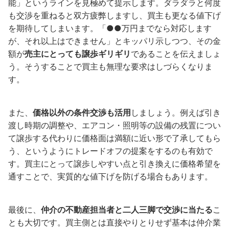
能」というラインを見極めて提示します。ダラダラと何度
も交渉を重ねると双方疲弊しますし、買主も更なる値下げ
を期待してしまいます。「●●万円までなら対応します
が、それ以上はできません」とキッパリ示しつつ、その金
額が
売主にとっても譲歩ギリギリ
であることを伝えましょ
う。そうすることで買主も無理な要求はしづらくなりま
す。
また、
価格以外の条件交渉も活用
しましょう。例えば引き
渡し時期の調整や、エアコン・照明等の設備の残置につい
て譲歩する代わりに価格面は満額に近い形で了承してもら
う、というようにトレードオフの提案をするのも有効で
す。買主にとって譲歩しやすい点と引き換えに価格希望を
通すことで、実質的な値下げを防げる場合もあります。
最後に、
仲介の不動産担当者と二人三脚で交渉に当たる
こ
とも大切です。買主側とは直接やりとりせず基本は仲介業