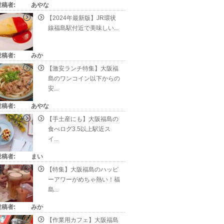
投稿者:
あやな
【2024年最新版】JR環状
線福島駅付近で美味しい...
投稿者:
みか
【激安ランチ特集】大阪福
島のワンコイン以下からの
安...
投稿者:
あやな
【手土産にも】大阪福島の
食べログ3.5以上駅近ス
イ...
投稿者:
まい
【特集】大阪福島のハッピ
ーアワーがめちゃ熱い！福
島...
投稿者:
みか
【作業用カフェ】大阪福島