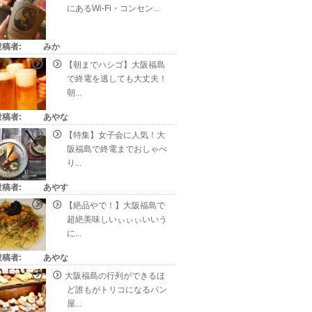
にあるWi-Fi・コンセン...
投稿者:
みか
【朝までハシゴ】大阪福島
で終電を逃しても大丈夫！
朝...
投稿者:
あやな
【特集】女子会に人気！大
阪福島で終電までおしゃべ
り...
投稿者:
あやす
【絶品やで！】大阪福島で
超絶美味しいぃぃぃいいう
に...
投稿者:
あやな
大阪福島の行列ができるほ
ど誰もがトリコになるパン
屋...