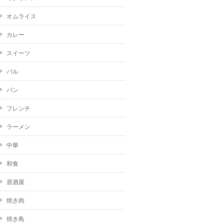
オムライス
カレー
スイーツ
バル
パン
フレンチ
ラーメン
中華
和食
居酒屋
焼き肉
焼き鳥