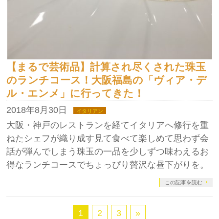
【まるで芸術品】計算され尽くされた珠玉
のランチコース！大阪福島の「ヴィア・デ
ル・エンメ」に行ってきた！
2018年8月30日
イタリアン
大阪・神戸のレストランを経てイタリアへ修行を重
ねたシェフが織り成す見て食べて楽しめて思わず会
話が弾んでしまう珠玉の一品を少しずつ味わえるお
得なランチコースでちょっぴり贅沢な昼下がりを。
この記事を読む
1
2
3
»