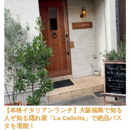
【本格イタリアンランチ】大阪福島で知る
人ぞ知る隠れ家「La Calletta」で絶品パス
タを堪能！