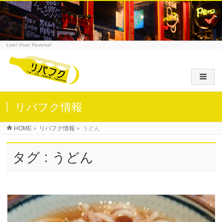
Live! Viva! Reverse!
リバフク情報
HOME
»
リバフク情報
»
うどん
タグ : うどん