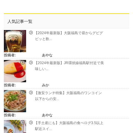
人気記事一覧
【2024年最新版】大阪福島で昼からグビグ
ビッと飲...
投稿者:
あやな
【2024年最新版】JR環状線福島駅付近で美
味しい...
投稿者:
みか
【激安ランチ特集】大阪福島のワンコイン
以下からの安...
投稿者:
あやな
【手土産にも】大阪福島の食べログ3.5以上
駅近スイ...