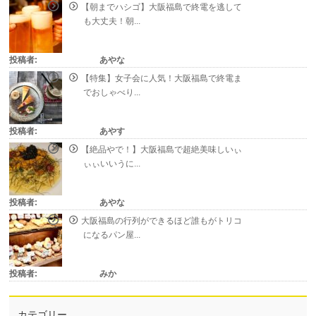
【朝までハシゴ】大阪福島で終電を逃して
も大丈夫！朝...
投稿者:
あやな
【特集】女子会に人気！大阪福島で終電ま
でおしゃべり...
投稿者:
あやす
【絶品やで！】大阪福島で超絶美味しいぃ
ぃぃいいうに...
投稿者:
あやな
大阪福島の行列ができるほど誰もがトリコ
になるパン屋...
投稿者:
みか
カテゴリー