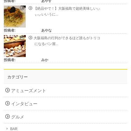
投稿者:
あやす
【絶品やで！】大阪福島で超絶美味しいぃ
ぃぃいいうに...
投稿者:
あやな
大阪福島の行列ができるほど誰もがトリコ
になるパン屋...
投稿者:
みか
カテゴリー
アミューズメント
インタビュー
グルメ
BAR