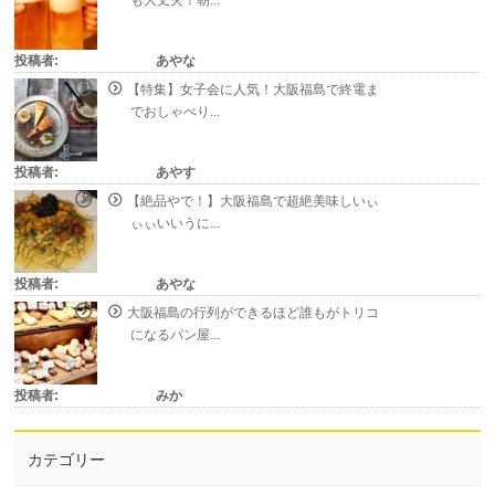
投稿者:
あやな
【特集】女子会に人気！大阪福島で終電ま
でおしゃべり...
投稿者:
あやす
【絶品やで！】大阪福島で超絶美味しいぃ
ぃぃいいうに...
投稿者:
あやな
大阪福島の行列ができるほど誰もがトリコ
になるパン屋...
投稿者:
みか
カテゴリー