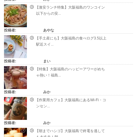
【激安ランチ特集】大阪福島のワンコイン
以下からの安...
投稿者:
あやな
【手土産にも】大阪福島の食べログ3.5以上
駅近スイ...
投稿者:
まい
【特集】大阪福島のハッピーアワーがめち
ゃ熱い！福島...
投稿者:
みか
【作業用カフェ】大阪福島にあるWi-Fi・コ
ンセン...
投稿者:
みか
【朝までハシゴ】大阪福島で終電を逃して
も大丈夫！朝...