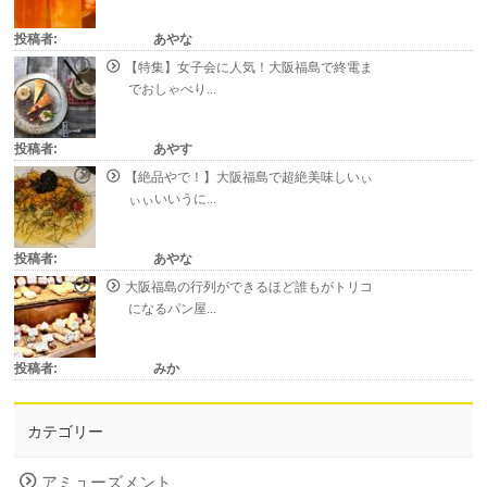
投稿者:
あやな
【特集】女子会に人気！大阪福島で終電ま
でおしゃべり...
投稿者:
あやす
【絶品やで！】大阪福島で超絶美味しいぃ
ぃぃいいうに...
投稿者:
あやな
大阪福島の行列ができるほど誰もがトリコ
になるパン屋...
投稿者:
みか
カテゴリー
アミューズメント