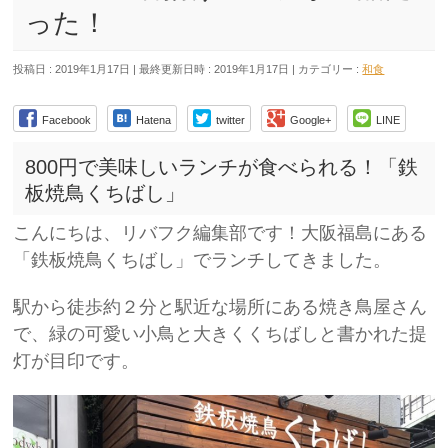
った！
投稿日 : 2019年1月17日
最終更新日時 : 2019年1月17日
カテゴリー :
和食
Facebook
Hatena
twitter
Google+
LINE
800円で美味しいランチが食べられる！「鉄
板焼鳥くちばし」
こんにちは、リバフク編集部です！大阪福島にある
「鉄板焼鳥くちばし」でランチしてきました。
駅から徒歩約２分と駅近な場所にある焼き鳥屋さん
で、緑の可愛い小鳥と大きくくちばしと書かれた提
灯が目印です。