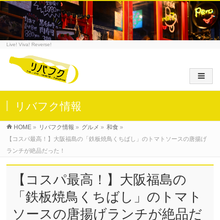
Live! Viva! Reverse!
リバフク情報
HOME
»
リバフク情報
»
グルメ
»
和食
»
【コスパ最高！】大阪福島の「鉄板焼鳥くちばし」のトマトソースの唐揚げ
ランチが絶品だった！
【コスパ最高！】大阪福島の
「鉄板焼鳥くちばし」のトマト
ソースの唐揚げランチが絶品だ