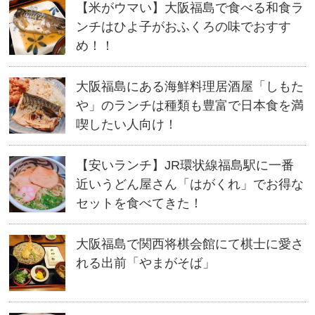
ウ
【米がウマい】大阪福島で食べる和食ラ
で
開
ンチはひよ子がおふくろの味でおすす
き
ま
す)
め！！
大阪福島にある海鮮料理居酒屋「しもた
や」のランチは種類も豊富で日本食を満
喫したい人向け！
【安いランチ】JR環状線福島駅に一番
近いうどん屋さん「はがくれ」でお得な
セットを食べてきた！
大阪福島で関西将棋会館にて棋士に愛さ
れる出前「やまがそば」