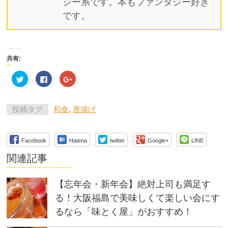
ジー系です。本もファンタジー好き
です。
共有:
ク
Facebook
ク
リ
で
リ
ッ
共
ッ
ク
有
ク
し
す
し
て
る
て
投稿タグ
和食
,
唐揚げ
Twitter
に
Google+
で
は
で
共
ク
共
有
リ
有
(新
ッ
(新
Facebook
Hatena
twitter
Google+
LINE
し
ク
し
い
し
い
ウ
て
ウ
関連記事
ィ
く
ィ
ン
だ
ン
ド
さ
ド
ウ
い
ウ
【忘年会・新年会】絶対上司も満足す
で
(新
で
開
し
開
る！大阪福島で美味しくて楽しい会にす
き
い
き
ま
ウ
ま
るなら「味とく屋」がおすすめ！
す)
ィ
す)
ン
ド