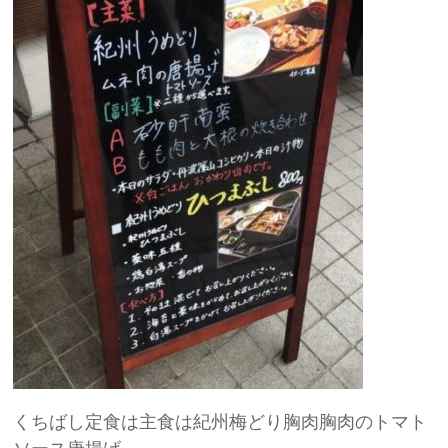
くちばし定食は主食は紀州梅どり胸肉胸肉のトマト