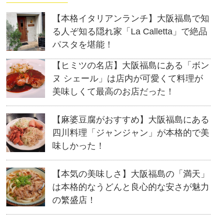
ン
だ
ン
ド
さ
ド
ウ
い
ウ
【本格イタリアンランチ】大阪福島で知
で
(新
で
開
し
開
る人ぞ知る隠れ家「La Calletta」で絶品
き
い
き
ま
ウ
ま
パスタを堪能！
す)
ィ
す)
ン
ド
ウ
【ヒミツの名店】大阪福島にある「ボン
で
開
ヌ シェール」は店内が可愛くて料理が
き
ま
す)
美味しくて最高のお店だった！
【麻婆豆腐がおすすめ】大阪福島にある
四川料理「ジャンジャン」が本格的で美
味しかった！
【本気の美味しさ】大阪福島の「満天」
は本格的なうどんと良心的な安さが魅力
の繁盛店！