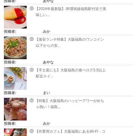
投稿者:
あやな
【2024年最新版】JR環状線福島駅付近で美
味しい...
投稿者:
みか
【激安ランチ特集】大阪福島のワンコイン
以下からの安...
投稿者:
あやな
【手土産にも】大阪福島の食べログ3.5以上
駅近スイ...
投稿者:
まい
【特集】大阪福島のハッピーアワーがめち
ゃ熱い！福島...
投稿者:
みか
【作業用カフェ】大阪福島にあるWi-Fi・コ