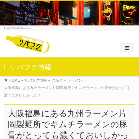
Live! Viva! Reverse!
リバフク情報
HOME
»
リバフク情報
»
グルメ
»
ラーメン
»
大阪福島にある九州ラーメン片岡製麺所でキムチラーメンの豚骨がとっても
濃くておいしかった！
大阪福島にある九州ラーメン片
岡製麺所でキムチラーメンの豚
骨がとっても濃くておいしかっ