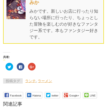
みか
みかです。新しいお店に行ったり知
らない場所に行ったり、ちょっとし
た冒険を楽しむのが好きなファンタ
ジー系です。本もファンタジー好き
です。
共有:
ク
Facebook
ク
リ
で
リ
ッ
共
ッ
ク
有
ク
し
す
し
て
る
て
投稿タグ
ランチ
,
ラーメン
Twitter
に
Google+
で
は
で
共
ク
共
有
リ
有
(新
ッ
(新
Facebook
Hatena
twitter
Google+
LINE
し
ク
し
い
し
い
ウ
て
ウ
関連記事
ィ
く
ィ