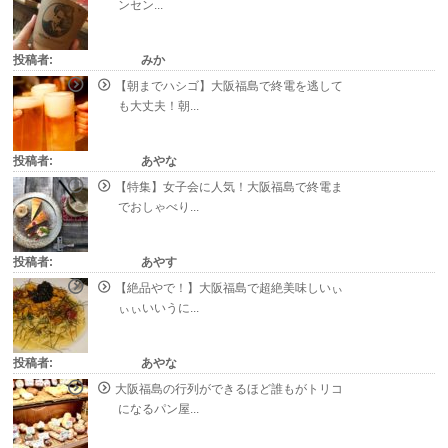
ンセン...
投稿者:
みか
【朝までハシゴ】大阪福島で終電を逃して
も大丈夫！朝...
投稿者:
あやな
【特集】女子会に人気！大阪福島で終電ま
でおしゃべり...
投稿者:
あやす
【絶品やで！】大阪福島で超絶美味しいぃ
ぃぃいいうに...
投稿者:
あやな
大阪福島の行列ができるほど誰もがトリコ
になるパン屋...