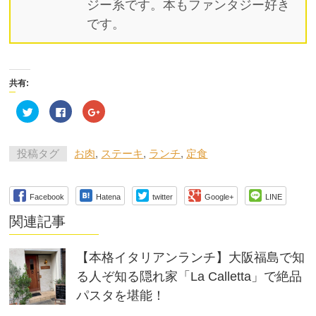
ジー系です。本もファンタジー好き
です。
共有:
ク
Facebook
ク
リ
で
リ
ッ
共
ッ
ク
有
ク
し
す
し
て
る
て
投稿タグ
お肉
,
ステーキ
,
ランチ
,
定食
Twitter
に
Google+
で
は
で
共
ク
共
有
リ
有
(新
ッ
(新
Facebook
Hatena
twitter
Google+
LINE
し
ク
し
い
し
い
ウ
て
ウ
関連記事
ィ
く
ィ
ン
だ
ン
ド
さ
ド
ウ
い
ウ
【本格イタリアンランチ】大阪福島で知
で
(新
で
開
し
開
る人ぞ知る隠れ家「La Calletta」で絶品
き
い
き
ま
ウ
ま
パスタを堪能！
す)
ィ
す)
ン
ド