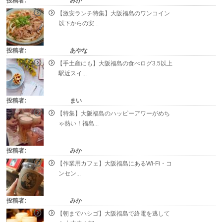
投稿者:
みか
【激安ランチ特集】大阪福島のワンコイン
以下からの安...
投稿者:
あやな
【手土産にも】大阪福島の食べログ3.5以上
駅近スイ...
投稿者:
まい
【特集】大阪福島のハッピーアワーがめち
ゃ熱い！福島...
投稿者:
みか
【作業用カフェ】大阪福島にあるWi-Fi・コ
ンセン...
投稿者:
みか
【朝までハシゴ】大阪福島で終電を逃して