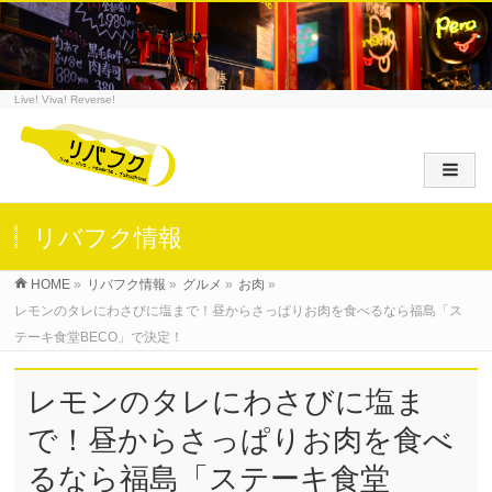
Live! Viva! Reverse!
リバフク情報
HOME
»
リバフク情報
»
グルメ
»
お肉
»
レモンのタレにわさびに塩まで！昼からさっぱりお肉を食べるなら福島「ス
テーキ食堂BECO」で決定！
レモンのタレにわさびに塩ま
で！昼からさっぱりお肉を食べ
るなら福島「ステーキ食堂