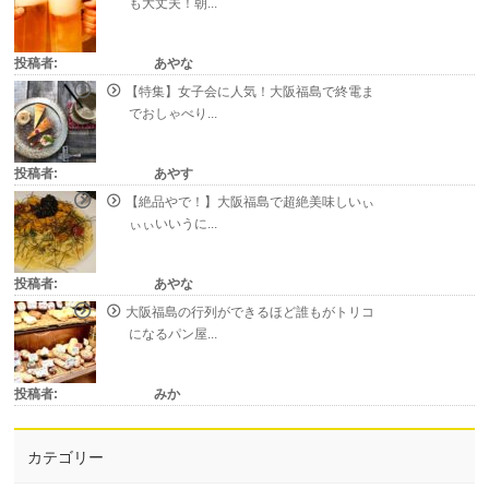
も大丈夫！朝...
投稿者:
あやな
【特集】女子会に人気！大阪福島で終電ま
でおしゃべり...
投稿者:
あやす
【絶品やで！】大阪福島で超絶美味しいぃ
ぃぃいいうに...
投稿者:
あやな
大阪福島の行列ができるほど誰もがトリコ
になるパン屋...
投稿者:
みか
カテゴリー