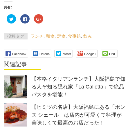
共有:
ク
Facebook
ク
リ
で
リ
ッ
共
ッ
ク
有
ク
し
す
し
て
る
て
投稿タグ
ランチ
,
和食
,
定食
,
食事処
,
飲み
Twitter
に
Google+
で
は
で
共
ク
共
有
リ
有
(新
ッ
(新
Facebook
Hatena
twitter
Google+
LINE
し
ク
し
い
し
い
ウ
て
ウ
関連記事
ィ
く
ィ
ン
だ
ン
ド
さ
ド
ウ
い
ウ
【本格イタリアンランチ】大阪福島で知
で
(新
で
開
し
開
る人ぞ知る隠れ家「La Calletta」で絶品
き
い
き
ま
ウ
ま
パスタを堪能！
す)
ィ
す)
ン
ド
ウ
【ヒミツの名店】大阪福島にある「ボン
で
開
ヌ シェール」は店内が可愛くて料理が
き
ま
す)
美味しくて最高のお店だった！