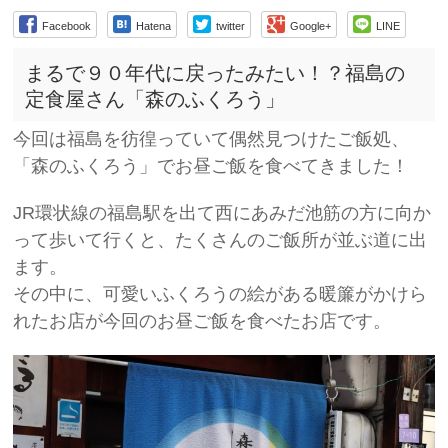
Facebook
Hatena
twitter
Google+
LINE
まるで９０年代に戻ったみたい！？福島の
定食屋さん「森のふくろう」
今回は福島を彷徨っていて偶然見つけたご飯処、
「森のふくろう」でお昼ご飯を食べてきました！
JR環状線の福島駅を出て西にあみだ池筋の方に向か
って歩いて行くと、たくさんのご飯所が並ぶ道に出
ます。
その中に、可愛いふくろうの絵がある暖簾がかけら
れたお店が今回のお昼ご飯を食べたお店です。