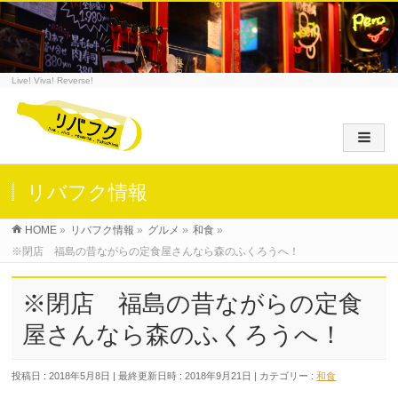
Live! Viva! Reverse!
リバフク情報
HOME
»
リバフク情報
»
グルメ
»
和食
»
※閉店 福島の昔ながらの定食屋さんなら森のふくろうへ！
※閉店 福島の昔ながらの定食
屋さんなら森のふくろうへ！
投稿日 : 2018年5月8日
最終更新日時 : 2018年9月21日
カテゴリー :
和食